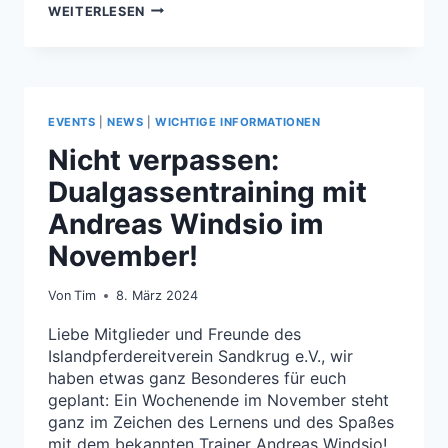
ERFOLGREICHE
WEITERLESEN
PRÜFUNG
ZUM
PFERDEFÜHRERSCHEIN
UMGANG
–
EVENTS
|
NEWS
|
WICHTIGE INFORMATIONEN
HERZLICHEN
Nicht verpassen:
GLÜCKWUNSCH!
Dualgassentraining mit
Andreas Windsio im
November!
Von
Tim
8. März 2024
Liebe Mitglieder und Freunde des
Islandpferdereitverein Sandkrug e.V., wir
haben etwas ganz Besonderes für euch
geplant: Ein Wochenende im November steht
ganz im Zeichen des Lernens und des Spaßes
mit dem bekannten Trainer Andreas Windsio!