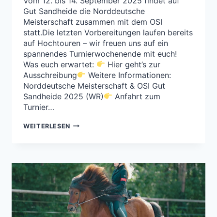
Vom 12. bis 14. September 2025 findet auf
Gut Sandheide die Norddeutsche
Meisterschaft zusammen mit dem OSI
statt.Die letzten Vorbereitungen laufen bereits
auf Hochtouren – wir freuen uns auf ein
spannendes Turnierwochenende mit euch!
Was euch erwartet:
Hier geht’s zur
Ausschreibung
Weitere Informationen:
Norddeutsche Meisterschaft & OSI Gut
Sandheide 2025 (WR)
Anfahrt zum
Turnier…
DIESE
WEITERLESEN
WOCHE
GEHT
ES
LOS:
NORDDEUTSCHE
MEISTERSCHAFT
&
OSI