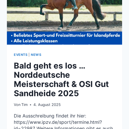
GUT
SANDHEIDE
2025
EVENTS
|
NEWS
Bald geht es los …
Norddeutsche
Meisterschaft & OSI Gut
Sandheide 2025
Von
Tim
4. August 2025
Die Ausschreibung findet ihr hier:
https://www.ipzv.de/sport/termine.html?
id=22987 Weitere Informationen gibt es auch