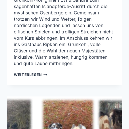
Grünkohl-Königinnen Evi & Sandra zum
sagenhaften Islandpferde-Ausritt durch die
mystischen Osenberge ein. Gemeinsam
trotzen wir Wind und Wetter, folgen
nordischen Legenden und lassen uns von
elfischen Spielen und trolligen Streichen nicht
vom Kurs abbringen. Im Anschluss kehren wir
ins Gasthaus Ripken ein: Grünkohl, volle
Gläser und die Wahl der neuen Majestäten
inklusive. Warm anziehen, hungrig kommen
und gute Laune mitbringen.
EINLADUNG
WEITERLESEN
ZUM
KOHLRITT
2026
–
14.03.2026