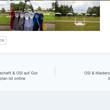
OSI
gation
schaft & OSI auf Gut
OSI & Nieders
lan ist online