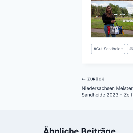
Schlagworte:
#
Gut Sandheide
#
Beitragsnavi
ZURÜCK
Niedersachsen Meister
Sandheide 2023 – Zeitp
Ähnliche Beiträge