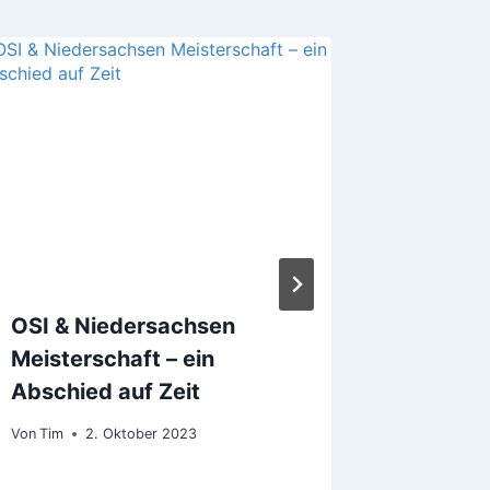
Erste-H
Jugend
Von
Tim
OSI & Niedersachsen
Meisterschaft – ein
Abschied auf Zeit
Von
Tim
2. Oktober 2023